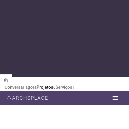
Conversar agora
Projetos
Serviços
6
1
ARCHSPLACE
CATEGORIA
TODOS
DESIGN DE INTERIORES
ARQUITETURA
PAISAGISMO
DECORAÇÃO
ESTILO
TODOS
FUTURISTA
VINTAGE
BAUHAUS
ECLÉTICO