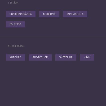
4
Estilos
CONTEMPORÂNEA
MODERNA
MINIMALISTA
ECLÉTICO
4
Habilidades
AUTOCAD
PHOTOSHOP
SKETCHUP
VRAY