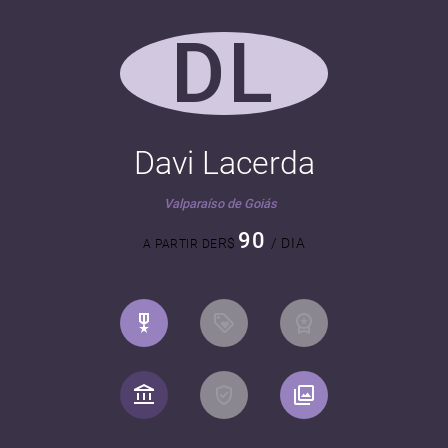
DL
Davi Lacerda
Valparaíso de Goiás
90
R$
/ DIA
A PARTIR DE