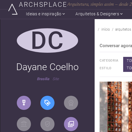
ARCHSPLACE
Arquitetura, simples assim — desde
Ideias e inspiração
Arquitetos & Designers
DC
início
arquitetos
Conversar agor
TO
CATEGORIA
Dayane Coelho
TO
ESTILO
Brasília
Site