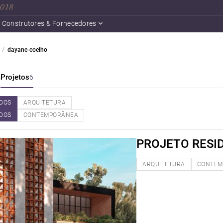
 2018
Construtores & Fornecedores
dayane-coelho
a
Projetos
6
DOS
ARQUITETURA
DOS
CONTEMPORÂNEA
PROJETO RESI
ARQUITETURA
CONTEM