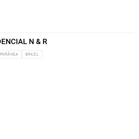
ENCIAL N & R
PORÂNEA
BRAZIL