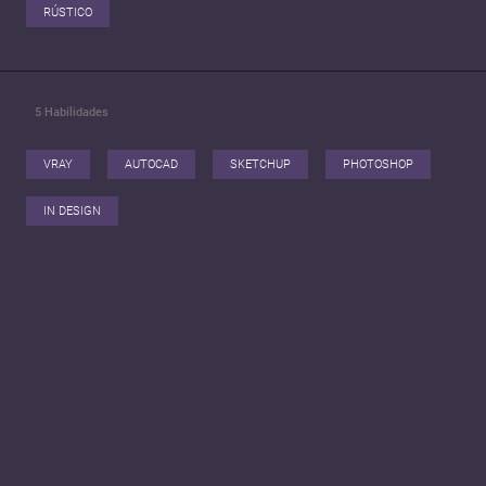
RÚSTICO
5
Habilidades
VRAY
AUTOCAD
SKETCHUP
PHOTOSHOP
IN DESIGN