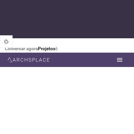
Conversar agora
Projetos
6
ARCHSPLACE
CATEGORIA
TODOS
ARQUITETURA
DESIGN DE INTERIORES
ESTILO
TODOS
CONTEMPORÂNEA
MODERNA
NEOCLÁSSICA