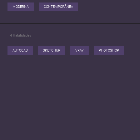
MODERNA
CONTEMPORÂNEA
4
Habilidades
AUTOCAD
SKETCHUP
VRAY
PHOTOSHOP