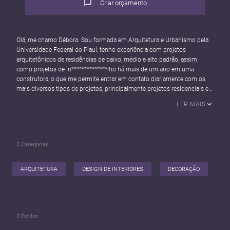
Criar orçamento
Olá, me chamo Débora. Sou formada em Arquitetura e Urbanismo pela
Universidade Federal do Piauí, tenho experiência com projetos
arquitetônicos de residências de baixo, médio e alto padrão, assim
como projetos de in**************lho há mais de um ano em uma
construtora, o que me permite entrar em contato diariamente com os
mais diversos tipos de projetos, principalmente projetos residenciais e
de interiores; Produzo maquetes 3d,imagens renderizadas, plantas
LER MAIS
humanizadas e projeto de detalhamento/executivo;
3
Categorias
ARQUITETURA
DESIGN DE INTERIORES
DECORAÇÃO
2
Estilos