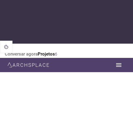
Conversar agora
Projetos
6
ARCHSPLACE
CATEGORIA
TODOS
ARQUITETURA
DESIGN DE INTERIORES
ESTILO
TODOS
CONTEMPORÂNEA