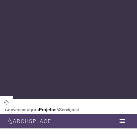
Conversar agora
Projetos
Serviços
6
4
ARCHSPLACE
CATEGORIA
TODOS
ARQUITETURA
ESTILO