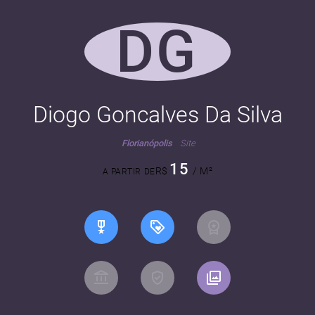
DG
Diogo Goncalves Da Silva
Florianópolis
Site
15
R$
/ M²
A PARTIR DE