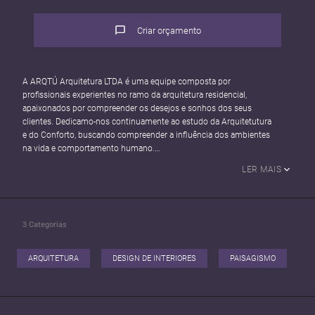
Criar orçamento
A ARQTÚ Arquitetura LTDA é uma equipe composta por
profissionais experientes no ramo da arquitetura residencial,
apaixonados por compreender os desejos e sonhos dos seus
clientes. Dedicamo-nos continuamente ao estudo da Arquitetutura
e do Conforto, buscando compreender a influência dos ambientes
na vida e comportamento humano.
Atualmente, todos os nossos projetos são desenvolvidos na
LER MAIS
plataforma BIM, o que confere maior credibilidade e precisão aos
diversos projetos envolvidos, resultando em menos problemas
durante a obra. Acreditamos que essa abordagem nos permite
entregar soluções mais eficientes e alinhadas com as expectativas
3
Categorias
dos clientes.
ARQUITETURA
DESIGN DE INTERIORES
PAISAGISMO