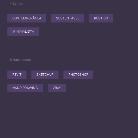
4
Estilos
CONTEMPORÂNEA
SUSTENTÁVEL
RÚSTICO
MINIMALISTA
5
Habilidades
REVIT
SKETCHUP
PHOTOSHOP
HAND DRAWING
VRAY