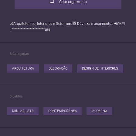
Criar orçamento
📐Arquitetônico, Interiores e Reformas 🆘 Dúvidas e orçamentos 📲👇🏻
li**********************ura
3
Categorias
ARQUITETURA
DECORAÇÃO
DESIGN DE INTERIORES
3
Estilos
MINIMALISTA
CONTEMPORÂNEA
MODERNA