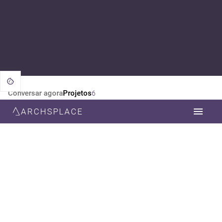
Conversar agora
Projetos
6
ARCHSPLACE
CATEGORIA
TODOS
DESIGN DE INTERIORES
ESTILO
TODOS
CONTEMPORÂNEA
MODERNA