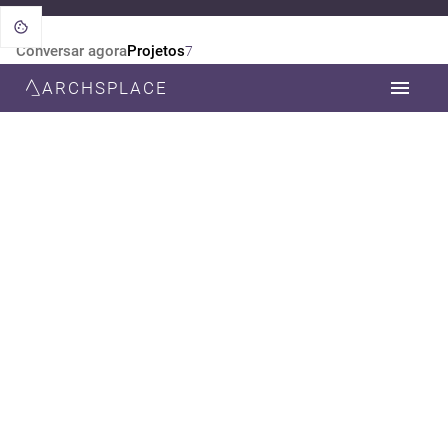
Conversar agora
Projetos
7
ARCHSPLACE
CATEGORIA
TODOS
ARQUITETURA
DESIGN DE INTERIORES
ESTILO
TODOS
MODERNA
CONTEMPORÂNEA