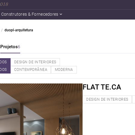
 2018
Construtores & Fornecedores
duopl-arquitetura
a
Projetos
6
DOS
DESIGN DE INTERIORES
DOS
CONTEMPORÂNEA
MODERNA
FLAT TE.CA
DESIGN DE INTERIORES