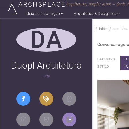
ARCHSPLACE
Arquitetura, simples assim — desde
Ideias e inspiração
Arquitetos & Designers
DA
início
arquitetos
Conversar agor
TO
CATEGORIA
Duopl Arquitetura
TO
ESTILO
Site