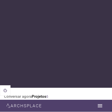
Conversar agora
Projetos
6
ARCHSPLACE
CATEGORIA
TODOS
ARQUITETURA