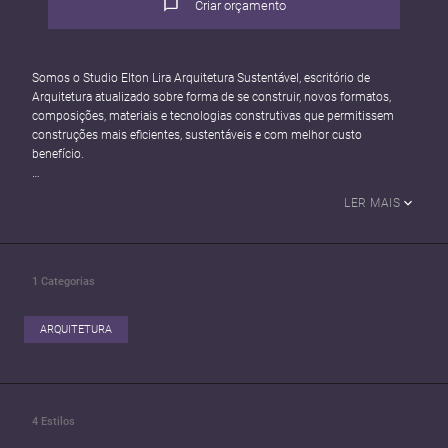
Criar orçamento
Somos o Studio Elton Lira Arquitetura Sustentável, escritório de
Arquitetura atualizado sobre forma de se construir, novos formatos,
composições, materiais e tecnologias construtivas que permitissem
construções mais eficientes, sustentáveis e com melhor custo
benefício.
Trabalhamos com clareza, transparência e atendimento personalizado
LER MAIS
para cada tipo de cliente. Temos um portfólio de obras que reúnem
construções sustentáveis em alvenaria, light steel frame, container,
painel monolítico eps.
1
Categorias
Temos experiência nos seguintes serviços:
- Projetos Executivos de Arquitetura
- Projetos de Interiores
ARQUITETURA
- Projetos Estruturais
- Projetos Elétricos
- Projetos Hidrossanitários
- Projetos Legais
- Detalhamentos
4
Estilos
- Luminotécnico