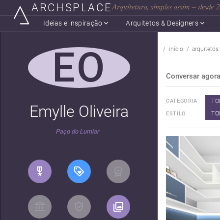
ARCHSPLACE
Arquitetura, simples assim — desde
Ideias e inspiração
Arquitetos & Designers
EO
início
arquitetos
Conversar agor
TO
CATEGORIA
Emylle Oliveira
TO
ESTILO
Paço do Lumiar