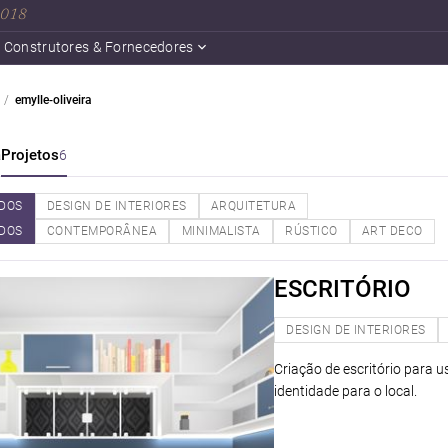
 2018
Construtores & Fornecedores
emylle-oliveira
a
Projetos
6
DOS
DESIGN DE INTERIORES
ARQUITETURA
DOS
CONTEMPORÂNEA
MINIMALISTA
RÚSTICO
ART DECO
ESCRITÓRIO
DESIGN DE INTERIORES
Criação de escritório para 
identidade para o local.