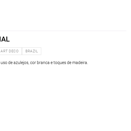
IAL
ART DECO
BRAZIL
so de azulejos, cor branca e toques de madeira.