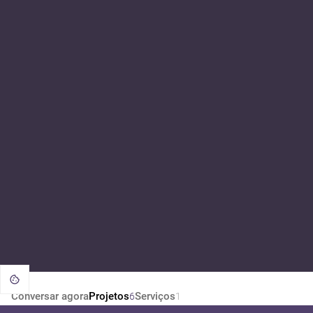
Conversar agora
Projetos
Serviços
6
1