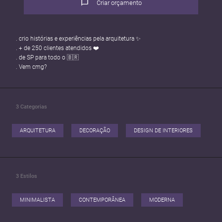
Criar orçamento
. crio histórias e experiências pela arquitetura ✨
. + de 250 clientes atendidos ❤️
. de SP para todo o 🇧🇷
. Vem cmg?
3
Categorias
ARQUITETURA
DECORAÇÃO
DESIGN DE INTERIORES
3
Estilos
MINIMALISTA
CONTEMPORÂNEA
MODERNA