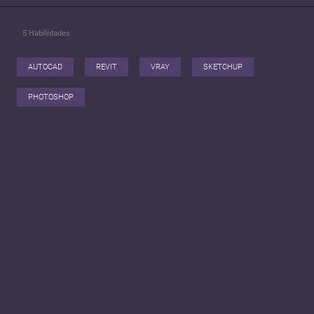
5
Habilidades
AUTOCAD
REVIT
VRAY
SKETCHUP
PHOTOSHOP