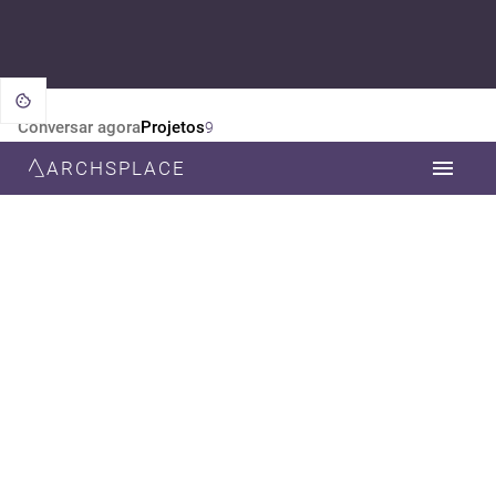
Conversar agora
Projetos
9
ARCHSPLACE
CATEGORIA
TODOS
ARQUITETURA
DESIGN DE INTERIORES
ESTILO
TODOS
CONTEMPORÂNEA
MODERNA