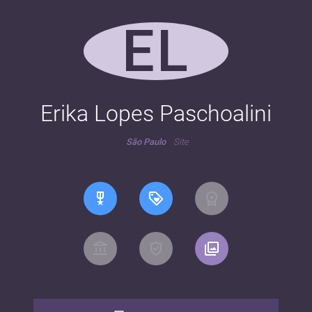
EL
Erika Lopes Paschoalini
São Paulo
Site