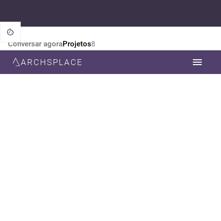
Conversar agora
Projetos
8
ARCHSPLACE
CATEGORIA
TODOS
DESIGN DE INTERIORES
PAISAGISMO
ARQUITETURA
ESTILO
TODOS
CONTEMPORÂNEA
MODERNA
RÚSTICO
NEOCLÁSSICA