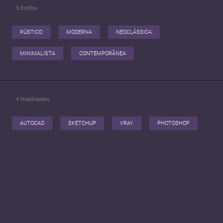
5
Estilos
RÚSTICO
MODERNA
NEOCLÁSSICA
MINIMALISTA
CONTEMPORÂNEA
4
Habilidades
AUTOCAD
SKETCHUP
VRAY
PHOTOSHOP