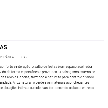
TAS
PORÂNEA
BRAZIL
onforto e interação, o salão de festas é um espaço acolhedor
ida de forma espontânea e prazerosa. O paisagismo externo se
 das amplas janelas, trazendo a natureza para dentro e criando
nidade. A luz natural, o verde e os materiais aconchegantes
elebrações íntimas ou coletivas, fortalecendo os laços entre os