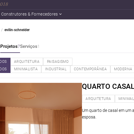
 2018
Construtores & Fornecedores
evilin-schneider
a
Projetos
Serviços
7
1
DOS
ARQUITETURA
PAISAGISMO
DOS
MINIMALISTA
INDUSTRIAL
CONTEMPORÂNEA
MODERNA
QUARTO CASAL
ARQUITETURA
MINIMAL
Um quarto de casal em um 
esposa.