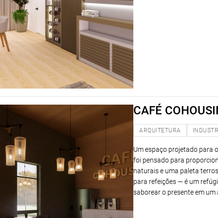
CAFÉ COHOUSI
ARQUITETURA
INDUSTR
Um espaço projetado para o
foi pensado para proporcion
naturais e uma paleta terro
para refeições — é um refú
saborear o presente em um 