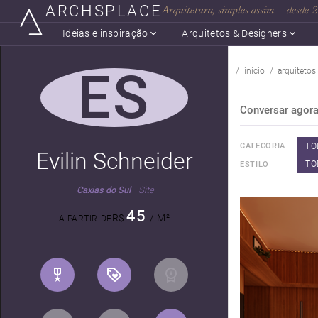
ARCHSPLACE
Arquitetura, simples assim — desde
Ideias e inspiração
Arquitetos & Designers
ES
início
arquitetos
Conversar agor
TO
CATEGORIA
Evilin Schneider
TO
ESTILO
Caxias do Sul
Site
45
R$
/ M²
A PARTIR DE