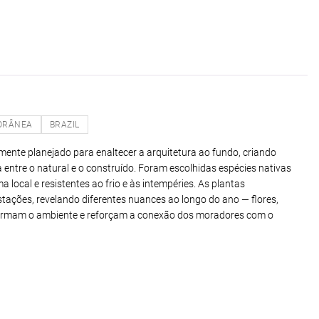
ORÂNEA
BRAZIL
ente planejado para enaltecer a arquitetura ao fundo, criando
ntre o natural e o construído. Foram escolhidas espécies nativas
a local e resistentes ao frio e às intempéries. As plantas
ações, revelando diferentes nuances ao longo do ano — flores,
formam o ambiente e reforçam a conexão dos moradores com o