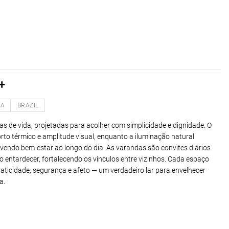
+
NA
BRAZIL
 de vida, projetadas para acolher com simplicidade e dignidade. O
orto térmico e amplitude visual, enquanto a iluminação natural
endo bem-estar ao longo do dia. As varandas são convites diários
o entardecer, fortalecendo os vínculos entre vizinhos. Cada espaço
raticidade, segurança e afeto — um verdadeiro lar para envelhecer
a.