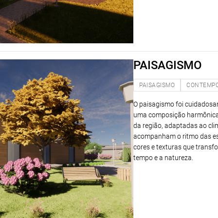
PAISAGISMO
PAISAGISMO
CONTEMP
O paisagismo foi cuidadosam
uma composição harmônica e
da região, adaptadas ao clim
acompanham o ritmo das est
cores e texturas que trans
tempo e a natureza.