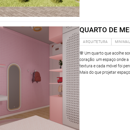
QUARTO DE ME
ARQUITETURA
MINIMAL
🌸 Um quarto que acolhe son
coração: um espaço onde a i
textura e cada móvel foi pe
Mais do que projetar espaços