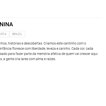
NINA
ISTA
BRAZIL
hos, histórias e descobertas. Criamos este cantinho com o
nfância floresce com liberdade, leveza e carinho. Cada cor, cada
nsado para fazer parte da memória afetiva de quem vai crescer aqui.
, a gente cria lares com alma e raízes.