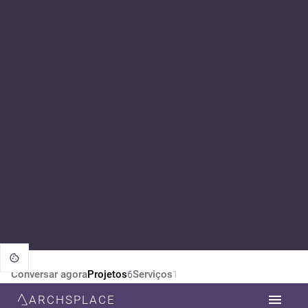
Conversar agora
Projetos
Serviços
6
1
ARCHSPLACE
CATEGORIA