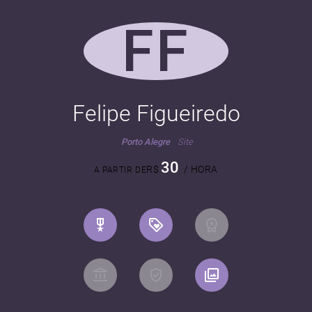
FF
Felipe Figueiredo
Porto Alegre
Site
30
R$
/ HORA
A PARTIR DE