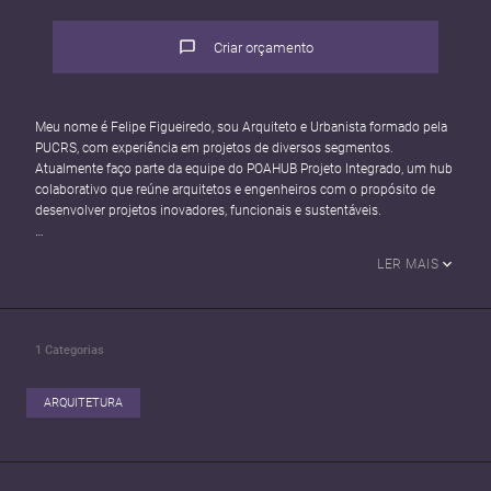
Criar orçamento
Meu nome é Felipe Figueiredo, sou Arquiteto e Urbanista formado pela
PUCRS, com experiência em projetos de diversos segmentos.
Atualmente faço parte da equipe do POAHUB Projeto Integrado, um hub
colaborativo que reúne arquitetos e engenheiros com o propósito de
desenvolver projetos inovadores, funcionais e sustentáveis.
Atuo em diferentes escalas, desde pequenas intervenções até
LER MAIS
empreendimentos de grande porte, sempre buscando soluções
inteligentes que equilibrem estética, viabilidade técnica e eficiência
construtiva. Minha abordagem integra metodologias contemporâneas
para oferecer projetos que atendam às necessidades dos clientes e do
1
Categorias
meio ambiente.
Atuação:
ARQUITETURA
Projeto Arquitetônico
Projeto Estrutural
Projeto de Climatização