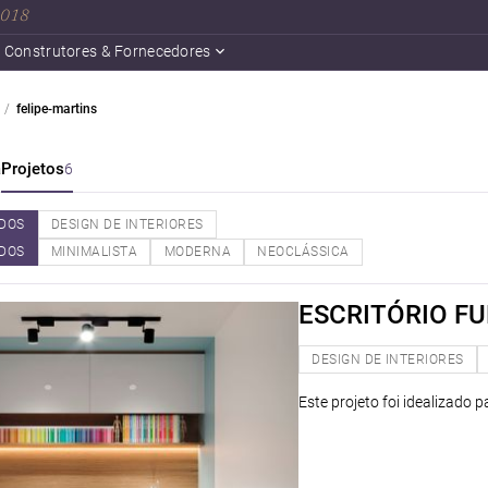
 2018
Construtores & Fornecedores
felipe-martins
a
Projetos
6
DOS
DESIGN DE INTERIORES
DOS
MINIMALISTA
MODERNA
NEOCLÁSSICA
ESCRITÓRIO F
DESIGN DE INTERIORES
Este projeto foi idealizado