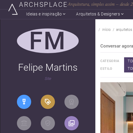
ARCHSPLACE
Arquitetura, simples assim — desde
Ideias e inspiração
Arquitetos & Designers
FM
início
arquitetos
Conversar agor
TO
CATEGORIA
Felipe Martins
TO
ESTILO
Site