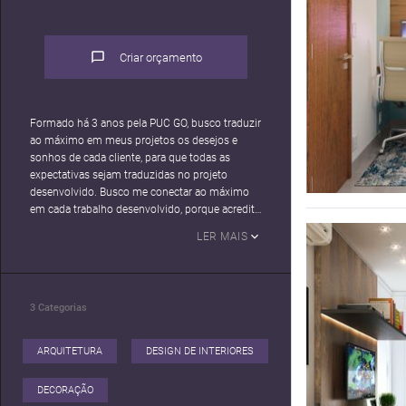
Criar orçamento
Formado há 3 anos pela PUC GO, busco traduzir
ao máximo em meus projetos os desejos e
sonhos de cada cliente, para que todas as
expectativas sejam traduzidas no projeto
desenvolvido. Busco me conectar ao máximo
em cada trabalho desenvolvido, porque acredito
que cada resultado deve estar ligado há um
LER MAIS
desenvolvimento de um sonho de cada um.
Sempre me destaquei em meus trabalhos pela
Produção de imagens 3D, e devido a isto vários
3
Categorias
arquitetos começaram a me contatar para
trabalhos "extras", acredito que a produção de
imagem 3D está diretamente relacionada com a
ARQUITETURA
DESIGN DE INTERIORES
percepção do sonho do cliente, então procuro
fazer imagens que sejam mais próximas do
DECORAÇÃO
realismo e que compre a ideia do projeto