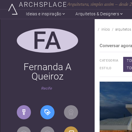
ARCHSPLACE
Arquitetura, simples assim — desde
Ideias e inspiração
Arquitetos & Designers
FA
início
arquitetos
Conversar agor
TO
CATEGORIA
Fernanda A
TO
ESTILO
Queiroz
Recife