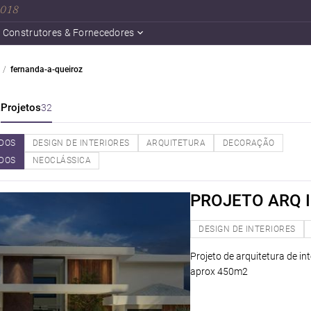
 2018
Construtores & Fornecedores
fernanda-a-queiroz
a
Projetos
32
DOS
DESIGN DE INTERIORES
ARQUITETURA
DECORAÇÃO
DOS
NEOCLÁSSICA
PROJETO ARQ I
DESIGN DE INTERIORES
Projeto de arquitetura de in
aprox 450m2