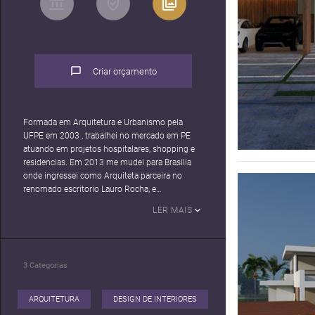
Criar orçamento
Formada em Arquitetura e Urbanismo pela
UFPE em 2003 , trabalhei no mercado em PE
atuando em projetos hospitalares, shopping e
residencias. Em 2013 me mudei para Brasilia
onde ingressei como Arquiteta parceira no
renomado escritorio Lauro Rocha, e
paralelamente em projetos próprios no DF.
LER MAIS
Nesse período foquei em projetos residenciais.
Em 2022 voltei a morar em Recife, mas
permaneço ligada ao escritorio lauro Rocha,
onde desenvolvo arquitetura de interiores em
3
Categorias
projetos rsidenciais , atendendo os clientes e
desenvolvendo os projetos de forma remota,
com isso notei que o online funciona muito
ARQUITETURA
DESIGN DE INTERIORES
bem para o nosso trabalho e que é possível sim