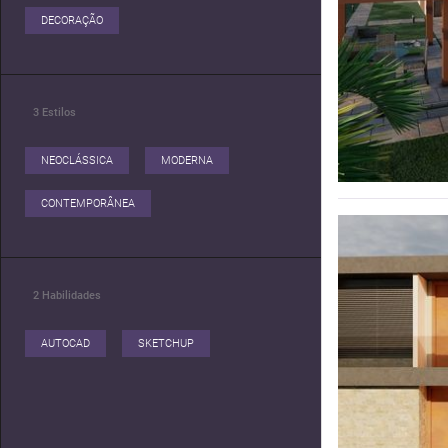
agregar outras parcerias com outros escritorios
DECORAÇÃO
3
Estilos
NEOCLÁSSICA
MODERNA
CONTEMPORÂNEA
2
Habilidades
AUTOCAD
SKETCHUP