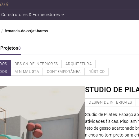
 2018
Construtores & Fornecedores
fernanda-de-cerjat-barros
a
Projetos
8
DOS
DESIGN DE INTERIORES
ARQUITETURA
DOS
MINIMALISTA
CONTEMPORÂNEA
RÚSTICO
STUDIO DE PIL
DESIGN DE INTERIORES
Studio de Pilates: Espaço a
atividades físicas. Piso lam
teto de gesso acartonado b
nichos no tom preto para c