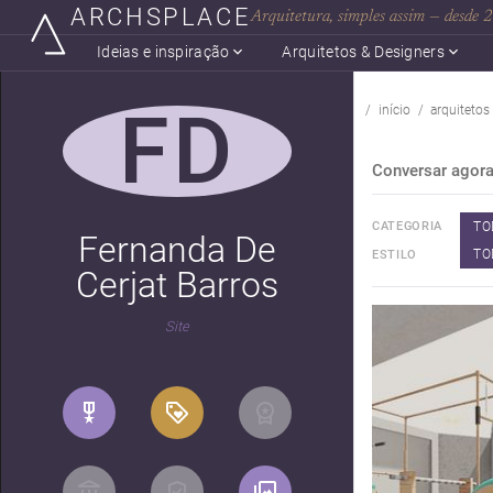
ARCHSPLACE
Arquitetura, simples assim — desde
Ideias e inspiração
Arquitetos & Designers
FD
início
arquitetos
Conversar agor
TO
CATEGORIA
Fernanda De
TO
ESTILO
Cerjat Barros
Site