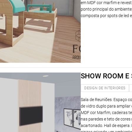
em MDF cor marfim e revesti
ponto principal do ambient
composta por spots de led 
SHOW ROOM E 
DESIGN DE INTERIORES
Sala de Reuniões: Espaço c
de vidro duplo para ampliar
MDF cor Marfim, cadeiras te
nas paredes e teto de cores
acartonado. Hall de espera: 