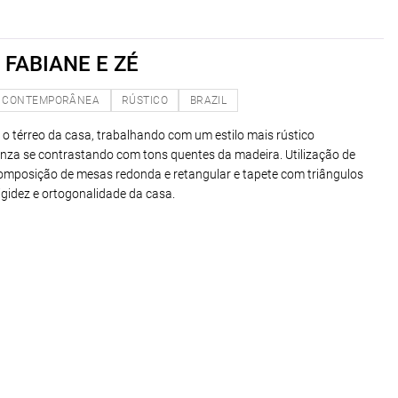
FABIANE E ZÉ
CONTEMPORÂNEA
RÚSTICO
BRAZIL
o o térreo da casa, trabalhando com um estilo mais rústico
 cinza se contrastando com tons quentes da madeira. Utilização de
composição de mesas redonda e retangular e tapete com triângulos
rigidez e ortogonalidade da casa.