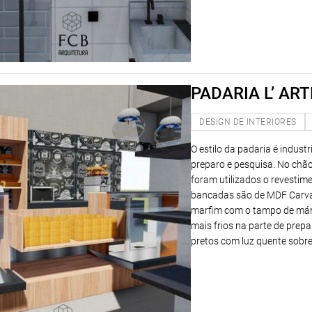
PADARIA L’ AR
DESIGN DE INTERIORES
O estilo da padaria é indust
preparo e pesquisa. No chão 
foram utilizados o revestime
bancadas são de MDF Carval
marfim com o tampo de márm
mais frios na parte de prep
pretos com luz quente sobr