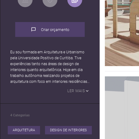
Criar orçamento
Eu sou formada em Arquitetura e Urbanismo
pela Universidade Positivo de Curitiba. Tive
experiências tanto nas áreas de design de
interiores quanto arquitetônica. Hoje em dia
trabalho autônoma realizando projetos de
arquitetura com foco em interiores residências
e comerciais.
LER MAIS
Eu sou uma profissional muito dedicada e
proativa, buscando sempre alcançar o melhor
projeto para o cliente.
4
Categorias
ARQUITETURA
DESIGN DE INTERIORES