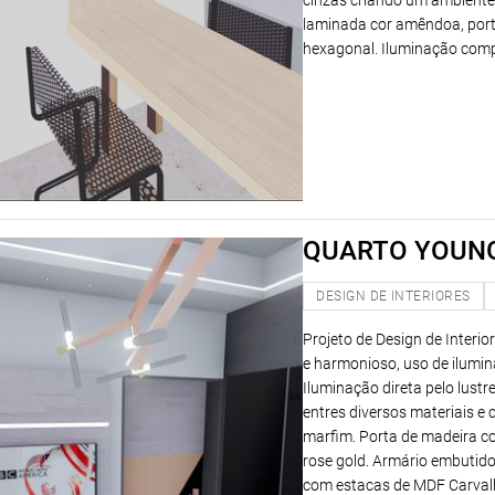
cinzas criando um ambiente
laminada cor amêndoa, port
hexagonal. Iluminação comp
QUARTO YOUNG
DESIGN DE INTERIORES
Projeto de Design de Inter
e harmonioso, uso de ilumina
Iluminação direta pelo lustr
entres diversos materiais e 
marfim. Porta de madeira c
rose gold. Armário embutido
com estacas de MDF Carvalh