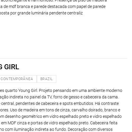
 aconchegante e harmonioso. Presença de piso de madeira
a de mdf branca e parede destacada com papel de parede
osta por grande luminária pendente centraliz
 GIRL
CONTEMPORÂNEA
BRAZIL
iores quarto Young Girl. Projeto pensando em uma ambiente moderno
ção indireta no painel da TV, forro de gesso e cabeceira da cama.
e central, pendentes de cabeceira e spots embutidos. Há contraste
cores. Uso de madeira em tons de cinza, carvalho doirado, branco e
om desenho geométrico em vidro espelhado preto e vidro espelhado
 em MDF cinza e portas de vidro espelhado preto. Cabeceira feita
o com iluminação indireta ao fundo. Decoração com diversos