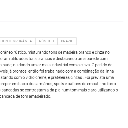
CONTEMPORÂNEA
RÚSTICO
BRAZIL
orâneo rústico, misturando tons de madeira branco e cinza no
s foram utilizados tons brancos e destacando uma parede com
 o nude, ou dando um ar mais industrial com o cinza. O pedido da
óveis já prontos, então foi trabalhado com a combinação da linha
tando com o vidro creme, e prateleiras cinzas . Foi prevista uma
repor em baixo dos armários, spots e paflons de embutir no forro
s bancadas se contrastam a da pia num tom mais claro utilizando o
 bancada de tom amadeirado.