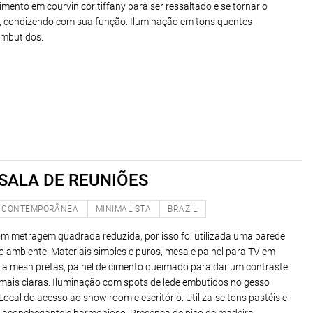
mento em courvin cor tiffany para ser ressaltado e se tornar o
e, condizendo com sua função. Iluminação em tons quentes
embutidos.
SALA DE REUNIÕES
CONTEMPORÂNEA
MINIMALISTA
BRAZIL
om metragem quadrada reduzida, por isso foi utilizada uma parede
 o ambiente. Materiais simples e puros, mesa e painel para TV em
la mesh pretas, painel de cimento queimado para dar um contraste
 mais claras. Iluminação com spots de lede embutidos no gesso
Local do acesso ao show room e escritório. Utiliza-se tons pastéis e