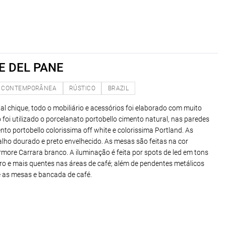
TE DEL PANE
CONTEMPORÂNEA
RÚSTICO
BRAZIL
rial chique, todo o mobiliário e acessórios foi elaborado com muito
foi utilizado o porcelanato portobello cimento natural, nas paredes
nto portobello colorissima off white e colorissima Portland. As
ho dourado e preto envelhecido. As mesas são feitas na cor
ore Carrara branco. A iluminação é feita por spots de led em tons
aro e mais quentes nas áreas de café; além de pendentes metálicos
e as mesas e bancada de café.