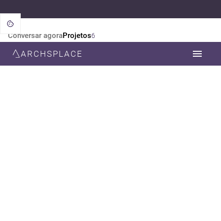
Conversar agora
Projetos
6
ARCHSPLACE
CATEGORIA
TODOS
ARQUITETURA
PAISAGISMO
DESIGN DE INTERIORES
ESTILO
TODOS
MINIMALISTA
CONTEMPORÂNEA
RÚSTICO
MODERNA