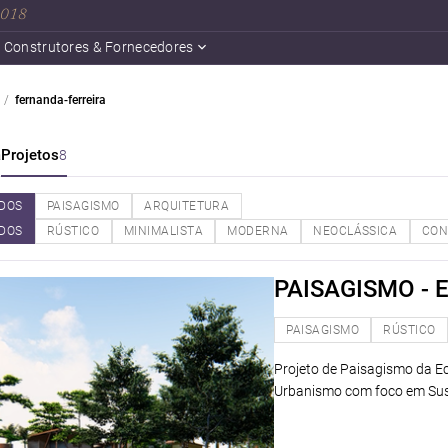
 2018
Construtores & Fornecedores
fernanda-ferreira
a
Projetos
8
DOS
PAISAGISMO
ARQUITETURA
DOS
RÚSTICO
MINIMALISTA
MODERNA
NEOCLÁSSICA
CON
PAISAGISMO -
PAISAGISMO
RÚSTICO
Projeto de Paisagismo da Ec
Urbanismo com foco em Sust