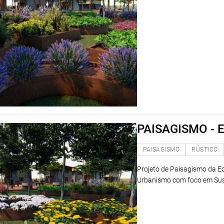
PAISAGISMO -
PAISAGISMO
RÚSTICO
Projeto de Paisagismo da Ec
Urbanismo com foco em Sust