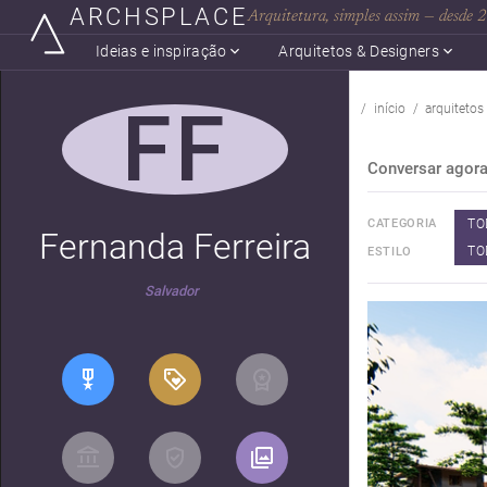
ARCHSPLACE
Arquitetura, simples assim — desde
Ideias e inspiração
Arquitetos & Designers
FF
início
arquitetos
Conversar agor
TO
CATEGORIA
Fernanda Ferreira
TO
ESTILO
Salvador