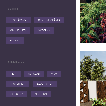
5
Estilos
NEOCLÁSSICA
CONTEMPORÂNEA
MINIMALISTA
MODERNA
RÚSTICO
7
Habilidades
REVIT
AUTOCAD
VRAY
PHOTOSHOP
ILLUSTRATOR
SKETCHUP
IN DESIGN