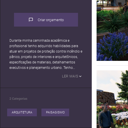
Criar orçamento
Durante minha caminhada acadêmica e
profissional tenho adquirido habilidades para
atuar em projetos de proteção contra incêndio e
pânico, projeto de interiores e arquitetônicos,
especificações de materiais, detalhamentos
executivos e planejamento urbano. Tenho
competência e dominio sobre softwares
LER MAIS
nescessários para a profissão, como AutoCad,
2
Categorias
ARQUITETURA
PAISAGISMO