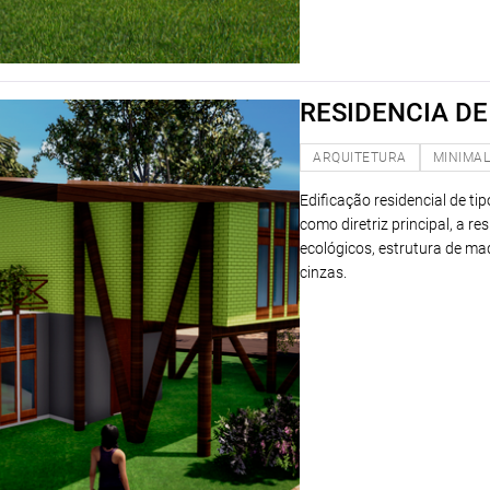
RESIDENCIA DE
ARQUITETURA
MINIMAL
Edificação residencial de ti
como diretriz principal, a re
ecológicos, estrutura de ma
cinzas.