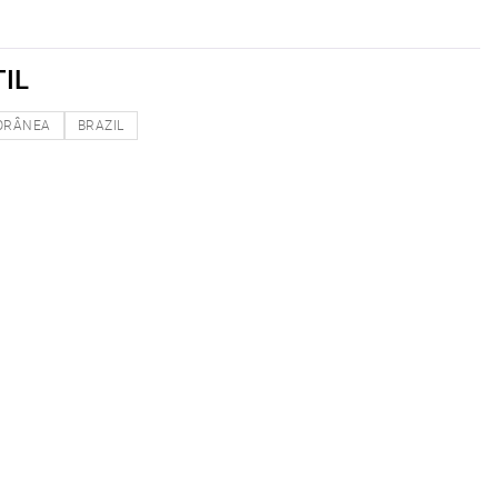
IL
ORÂNEA
BRAZIL