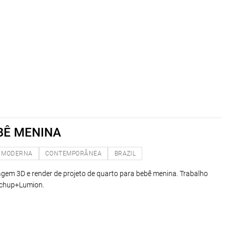
BÊ MENINA
MODERNA
CONTEMPORÂNEA
BRAZIL
lagem 3D e render de projeto de quarto para bebê menina. Trabalho
tchup+Lumion.