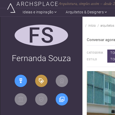
ARCHSPLACE
Arquitetura, simples assim — desde
Ideias e inspiração
Arquitetos & Designers
FS
início
arquitetos
Conversar agor
TO
CATEGORIA
Fernanda Souza
TO
ESTILO