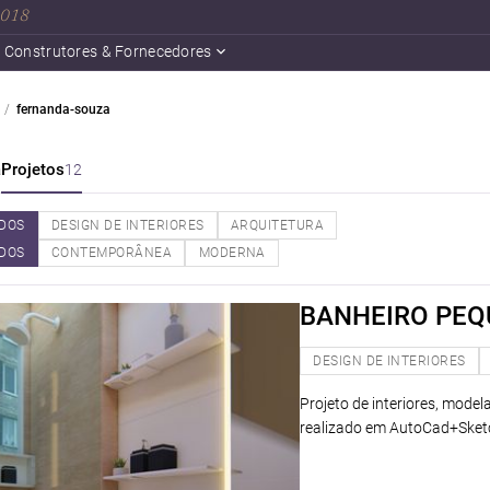
 2018
Construtores & Fornecedores
fernanda-souza
a
Projetos
12
DOS
DESIGN DE INTERIORES
ARQUITETURA
DOS
CONTEMPORÂNEA
MODERNA
BANHEIRO PE
DESIGN DE INTERIORES
Projeto de interiores, mode
realizado em AutoCad+Ske