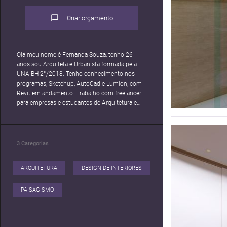
Criar orçamento
Olá meu nome é Fernanda Souza, tenho 26
anos sou Arquiteta e Urbanista formada pela
UNA-BH 2°/2018. Tenho conhecimento nos
programas, Sketchup, AutoCad e Lumion, com
Revit em andamento. Trabalho com freelancer
para empresas e estudantes de Arquitetura e
Urbanismo.
3
Categorias
ARQUITETURA
DESIGN DE INTERIORES
PAISAGISMO