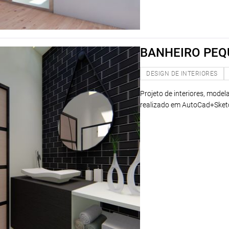
BANHEIRO PE
DESIGN DE INTERIORES
Projeto de interiores, mode
realizado em AutoCad+Ske