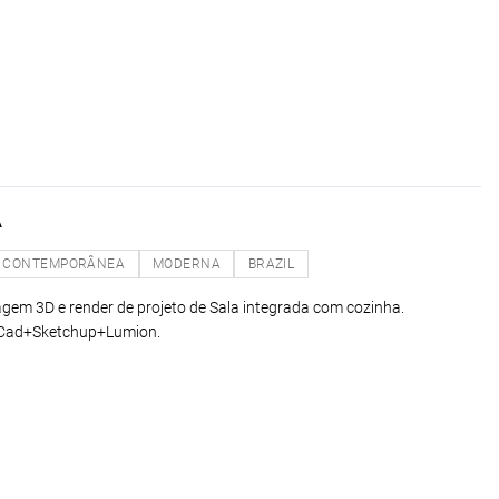
A
CONTEMPORÂNEA
MODERNA
BRAZIL
lagem 3D e render de projeto de Sala integrada com cozinha.
oCad+Sketchup+Lumion.