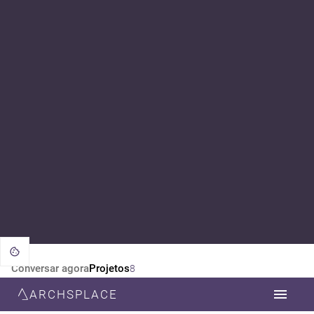
Conversar agora
Projetos
8
ARCHSPLACE
CATEGORIA
TODOS
DESIGN DE INTERIORES
ARQUITETURA