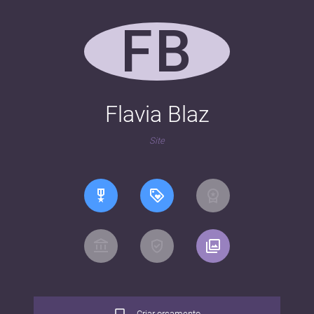
FB
Flavia Blaz
Site
Criar orçamento