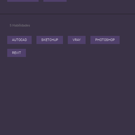
5
Habilidades
AUTOCAD
SKETCHUP
VRAY
PHOTOSHOP
REVIT