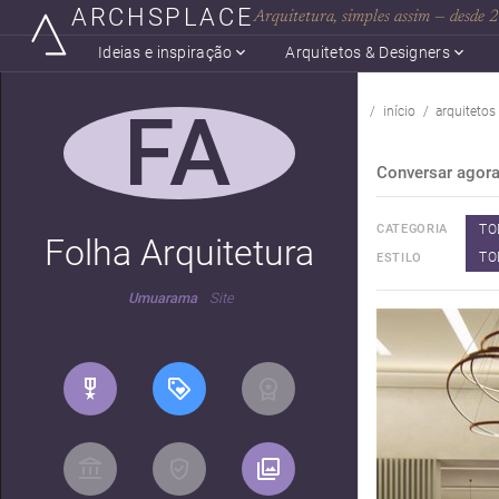
ARCHSPLACE
Arquitetura, simples assim — desde
Ideias e inspiração
Arquitetos & Designers
FA
início
arquitetos
Conversar agor
TO
CATEGORIA
Folha Arquitetura
TO
ESTILO
Umuarama
Site