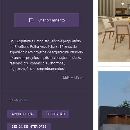
Criar orçamento
Sou Arquiteta e Urbanista , sócia e proprietário
do Escritório Folha Arquitetura , 15 anos de
experiência em projetos de arquitetura, atuando
na área de projetos legais e execução de obras
residenciais , comerciais , reformas ,
regularizações, desmembramentos ,
assessorias ,projetos de interiores e
LER MAIS
luminotécnico.
Trabalho com autocad , modelagem em 3D no
3
Categorias
ARQUITETURA
DECORAÇÃO
DESIGN DE INTERIORES