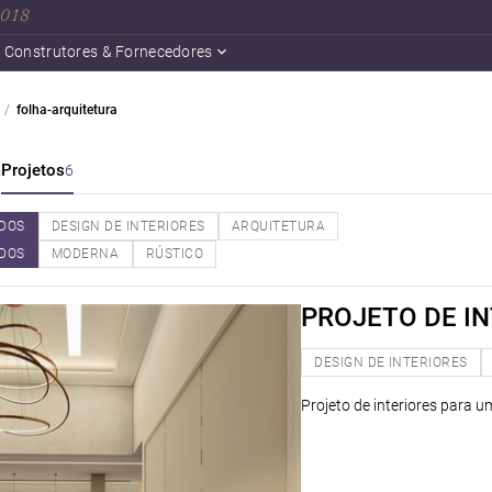
 2018
Construtores & Fornecedores
folha-arquitetura
a
Projetos
6
DOS
DESIGN DE INTERIORES
ARQUITETURA
DOS
MODERNA
RÚSTICO
PROJETO DE I
DESIGN DE INTERIORES
Projeto de interiores para 