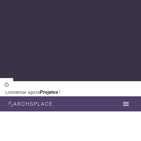
Conversar agora
Projetos
7
ARCHSPLACE
CATEGORIA
TODOS
ARQUITETURA
PAISAGISMO
DESIGN DE INTERIORES
ESTILO
TODOS
CONTEMPORÂNEA
RÚSTICO
MODERNA