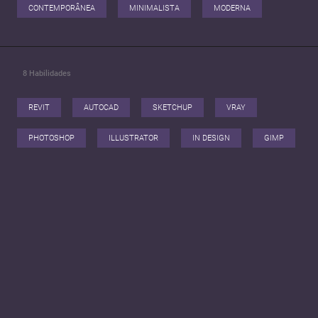
CONTEMPORÂNEA
MINIMALISTA
MODERNA
8
Habilidades
REVIT
AUTOCAD
SKETCHUP
VRAY
PHOTOSHOP
ILLUSTRATOR
IN DESIGN
GIMP