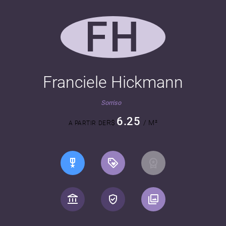
FH
Franciele Hickmann
Sorriso
6.25
R$
/ M²
A PARTIR DE