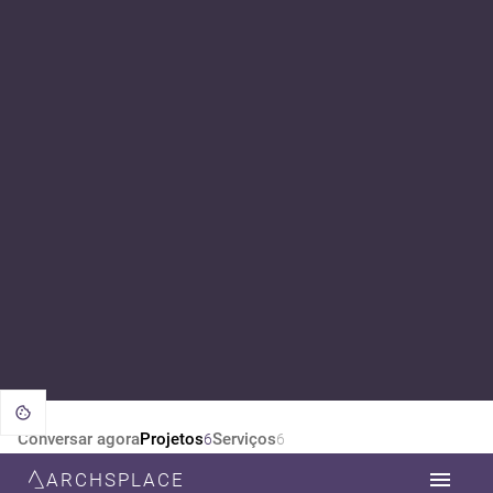
Conversar agora
Projetos
Serviços
6
6
ARCHSPLACE
CATEGORIA