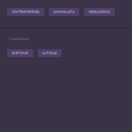
CONTEMPORÂNEA
MINIMALISTA
NEOCLÁSSICA
2
Habilidades
SKETCHUP
AUTOCAD