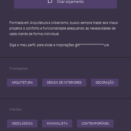
Criar orçamento
Formada em Arquitetura e Urbanismo, busco sempre trazer aos meus
projetos o conforto e funcionalidade adequando as necessidades de
cada cliente de forma individual.
Siga o meu perfil, para dicas e inspirações @fr****************ura
3
Categorias
ARQUITETURA
DESIGN DE INTERIORES
DECORAÇÃO
6
Estilos
NEOCLÁSSICA
MINIMALISTA
CONTEMPORÂNEA