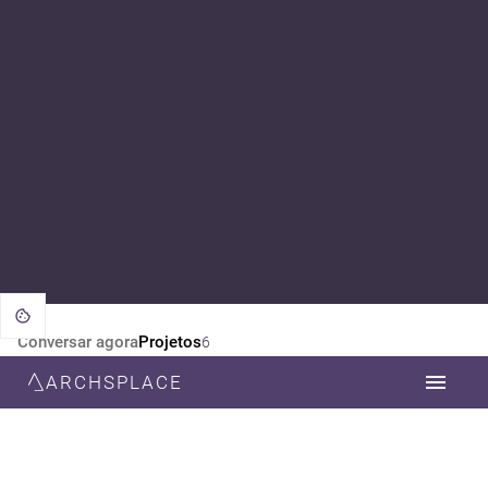
Conversar agora
Projetos
6
ARCHSPLACE
CATEGORIA
TODOS
DESIGN DE INTERIORES
DECORAÇÃO
ESTILO
TODOS
MODERNA
MINIMALISTA
RÚSTICO
NEOCLÁSSICA