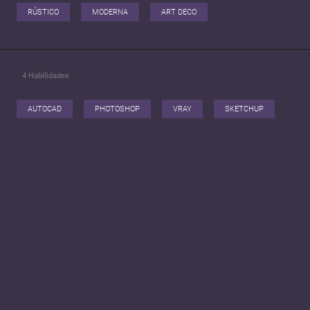
RÚSTICO
MODERNA
ART DECO
4
Habilidades
AUTOCAD
PHOTOSHOP
VRAY
SKETCHUP