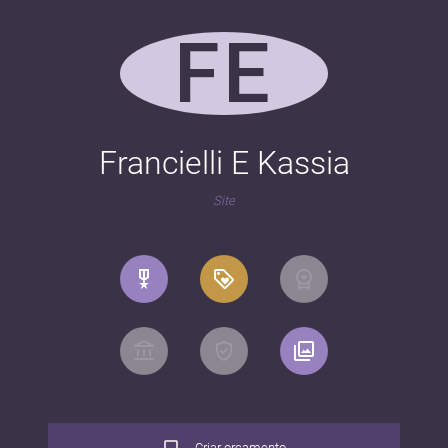
FE
Francielli E Kassia
Site
Criar orçamento