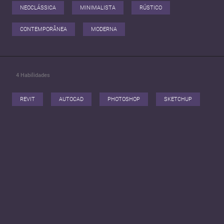
#empreendedorismo #empreendedoras #sucessoprofissional
NEOCLÁSSICA
MINIMALISTA
RÚSTICO
#apresentacaopessoal #mulheresempreendedoras
CONTEMPORÂNEA
MODERNA
4
Habilidades
REVIT
AUTOCAD
PHOTOSHOP
SKETCHUP