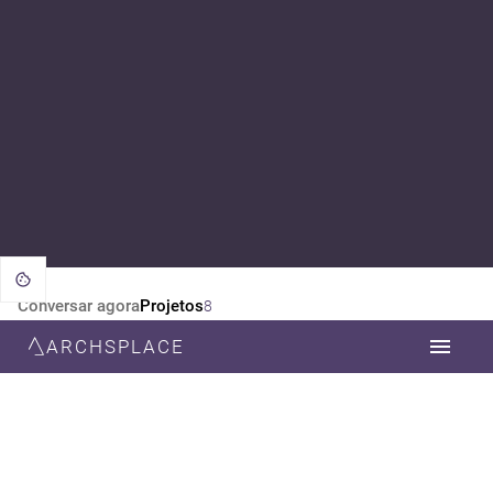
Conversar agora
Projetos
8
ARCHSPLACE
CATEGORIA
TODOS
ARQUITETURA
ESTILO
TODOS
RÚSTICO
MODERNA
MINIMALISTA