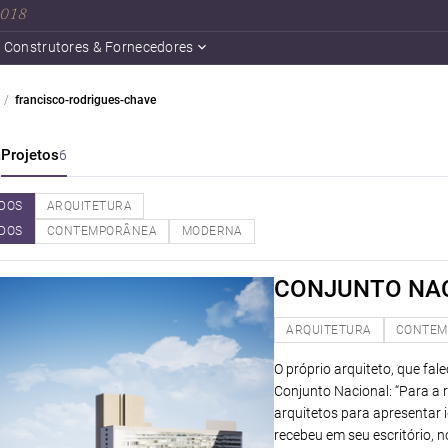
 2018
Construtores & Fornecedores
francisco-rodrigues-chave
a
Projetos
6
DOS
ARQUITETURA
DOS
CONTEMPORÂNEA
MODERNA
CONJUNTO NAC
ARQUITETURA
CONTEM
O próprio arquiteto, que fal
Conjunto Nacional: “Para a 
arquitetos para apresentar 
recebeu em seu escritório, n