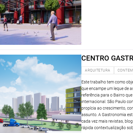
CENTRO GAST
ARQUITETURA
CONTEM
Este trabalho tem como obje
que encampe um leque de as
referência para o Bairro que
internacional. São Paulo co
propícia ao crescimento, c
assunto. A Gastronomia está
cada vez mais revistas, blo
rápida contextualização sob