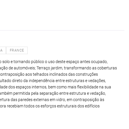
NA
FRANCE
o do solo e tornando público o uso deste espaço antes ocupado,
ulação de automóveis; Terraço jardim, transformando as coberturas
contraposição aos telhados inclinados das construções
resultado direto da independência entre estruturas e vedações,
idade dos espaços internos, bem como mais flexibilidade na sua
 também permitida pela separação entre estrutura e vedação,
ertura das paredes externas em vidro, em contraposição às
ora recebiam todos os esforços estruturais dos edifícios