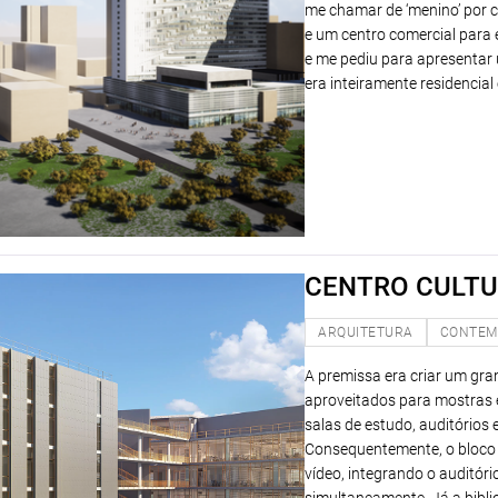
me chamar de ‘menino’ por c
e um centro comercial para 
e me pediu para apresentar
era inteiramente residencial
CENTRO CULT
ARQUITETURA
CONTEM
A premissa era criar um gra
aproveitados para mostras e
salas de estudo, auditórios
Consequentemente, o bloco 
vídeo, integrando o auditór