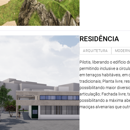
RESIDÊNCIA
ARQUITETURA
MODER
Pilotis, liberando o edifíci
permitindo inclusive a circ
em terraços habitáveis, em 
tradicionais; Planta livre, 
possibilitando maior divers
articulação; Fachada livre,
possibilitando a máxima ab
maciças alvenarias que outr