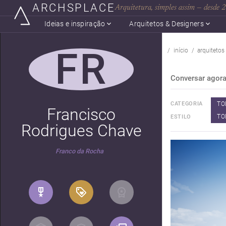
ARCHSPLACE
Arquitetura, simples assim — desde
Ideias e inspiração
Arquitetos & Designers
FR
início
arquitetos
Conversar agor
TO
CATEGORIA
Francisco
TO
ESTILO
Rodrigues Chave
Franco da Rocha