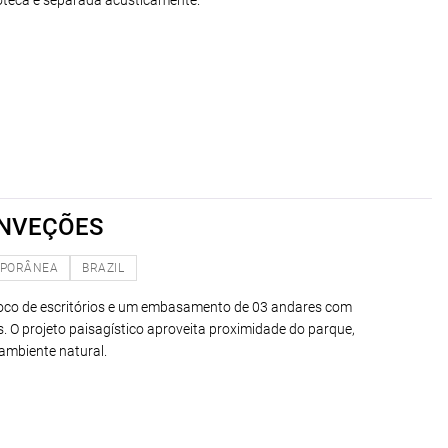
ioteca é separada acusticamente.
ONVEÇÕES
PORÂNEA
BRAZIL
loco de escritórios e um embasamento de 03 andares com
 O projeto paisagístico aproveita proximidade do parque,
ambiente natural.