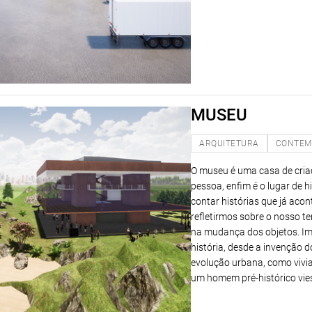
MUSEU
ARQUITETURA
CONTEM
O museu é uma casa de cria
pessoa, enfim é o lugar de h
contar histórias que já aco
refletirmos sobre o nosso 
na mudança dos objetos. Im
história, desde a invenção 
evolução urbana, como viv
um homem pré-histórico viess