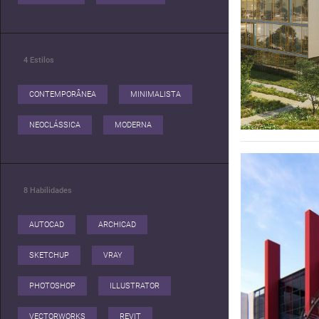
4
Estilos
CONTEMPORÂNEA
MINIMALISTA
NEOCLÁSSICA
MODERNA
8
Habilidades
AUTOCAD
ARCHICAD
SKETCHUP
VRAY
PHOTOSHOP
ILLUSTRATOR
VECTORWORKS
REVIT