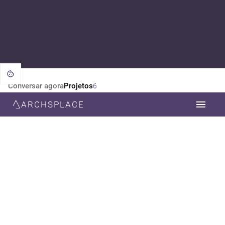
Conversar agora
Projetos
6
ARCHSPLACE
CATEGORIA
TODOS
ARQUITETURA
DECORAÇÃO
DESIGN DE INTERIORES
ESTILO
TODOS
CONTEMPORÂNEA
MODERNA
MINIMALISTA
NEOCLÁSSICA