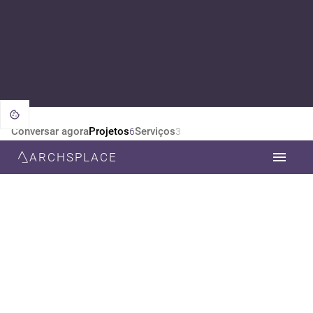
Conversar agora
Projetos
Serviços
6
3
ARCHSPLACE
CATEGORIA
TODOS
ARQUITETURA
DESIGN DE INTERIORES
ESTILO
TODOS
CONTEMPORÂNEA
MINIMALISTA
RENASCENTISTA
MODERNA