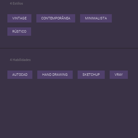
4
Estilos
VINTAGE
CONTEMPORÂNEA
MINIMALISTA
RÚSTICO
4
Habilidades
AUTOCAD
HAND DRAWING
SKETCHUP
VRAY