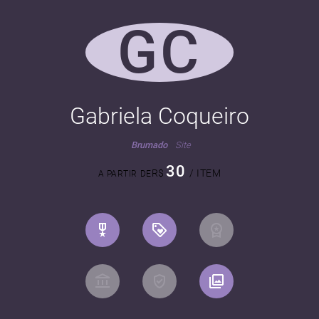
GC
Gabriela Coqueiro
Brumado
Site
30
R$
/ ITEM
A PARTIR DE