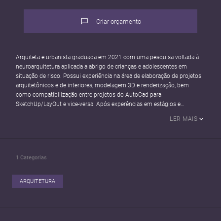
Criar orçamento
Arquiteta e urbanista graduada em 2021 com uma pesquisa voltada à
neuroarquitetura aplicada a abrigo de crianças e adolescentes em
situação de risco. Possui experiência na área de elaboração de projetos
arquitetônicos e de interiores, modelagem 3D e renderização, bem
como compatibilização entre projetos do AutoCad para
SketchUp/LayOut e vice-versa. Após experências em estágios e
parcerias com escritórios da área, atualmente segue em trabalho
LER MAIS
autônomo se apaixonando cada vez mais pela profissão a qual se
dedica diariamente.
1
Categorias
ARQUITETURA