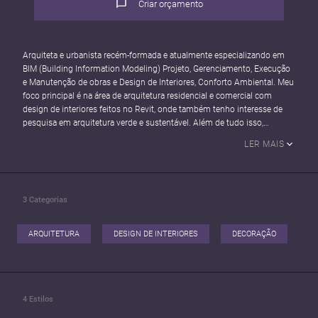
Criar orçamento
Arquiteta e urbanista recém-formada e atualmente especializando em
BIM (Building Information Modeling) Projeto, Gerenciamento, Execução
e Manutenção de obras e Design de Interiores, Conforto Ambiental. Meu
foco principal é na área de arquitetura residencial e comercial com
design de interiores feitos no Revit, onde também tenho interesse de
pesquisa em arquitetura verde e sustentável. Além de tudo isso,
também foco na parte visual da arquitetura, como apresentações por
LER MAIS
meio de design gráfico e renderização.
3
Categorias
ARQUITETURA
DESIGN DE INTERIORES
DECORAÇÃO
4
Estilos