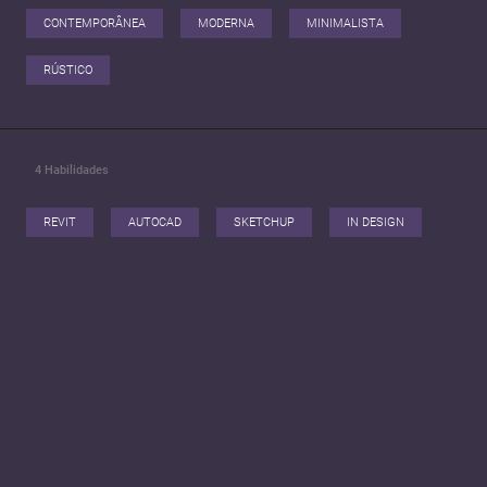
CONTEMPORÂNEA
MODERNA
MINIMALISTA
RÚSTICO
4
Habilidades
REVIT
AUTOCAD
SKETCHUP
IN DESIGN