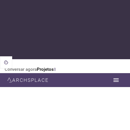
Conversar agora
Projetos
8
ARCHSPLACE
CATEGORIA
TODOS
ARQUITETURA
DESIGN DE INTERIORES
ESTILO
TODOS
CONTEMPORÂNEA
RÚSTICO
NEOCLÁSSICA
MINIMALISTA