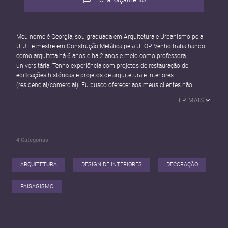
Meu nome é Georgia, sou graduada em Arquitetura e Urbanismo pela
UFJF e mestre em Construção Metálica pela UFOP. Venho trabalhando
como arquiteta há 6 anos e há 2 anos e meio como professora
universitária. Tenho experiência com projetos de restauração de
edificações históricas e projetos de arquitetura e interiores
(residencial/comercial). Eu busco oferecer aos meus clientes não
apenas projetos arquitetônicos, mas também a realização de sonhos,
LER MAIS
através do meu conhecimento técnico e criatividade aplicados aos
projetos!
4
Categorias
ARQUITETURA
DESIGN DE INTERIORES
DECORAÇÃO
PAISAGISMO