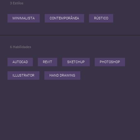
3
Estilos
MINIMALISTA
CONTEMPORÂNEA
RÚSTICO
6
Habilidades
AUTOCAD
REVIT
SKETCHUP
PHOTOSHOP
ILLUSTRATOR
HAND DRAWING