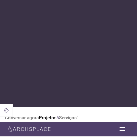
Conversar agora
Projetos
Serviços
6
1
ARCHSPLACE
CATEGORIA
TODOS
DESIGN DE INTERIORES
ARQUITETURA