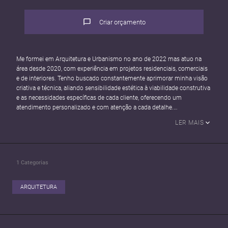
Criar orçamento
Me formei em Arquitetura e Urbanismo no ano de 2022 mas atuo na
área desde 2020, com experiência em projetos residenciais, comerciais
e de interiores. Tenho buscado constantemente aprimorar minha visão
criativa e técnica, aliando sensibilidade estética à viabilidade construtiva
e as necessidades específicas de cada cliente, oferecendo um
atendimento personalizado e com atenção a cada detalhe.
Acredito que a arquitetura tem o poder de transformar não só os
LER MAIS
espaços, mas a forma como as pessoas vivem e se sentem neles e é
essa transformação que me move como profissional.
1
Categorias
ARQUITETURA