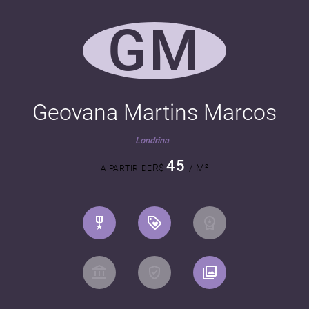
GM
Geovana Martins Marcos
Londrina
45
R$
/ M²
A PARTIR DE