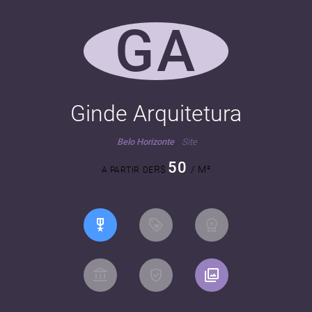
GA
Ginde Arquitetura
Belo Horizonte
Site
50
R$
/ M²
A PARTIR DE