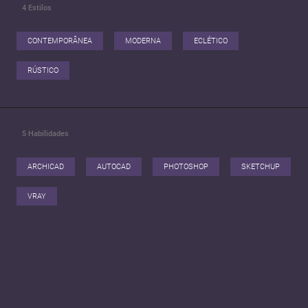
4
Estilos
CONTEMPORÂNEA
MODERNA
ECLÉTICO
RÚSTICO
5
Habilidades
ARCHICAD
AUTOCAD
PHOTOSHOP
SKETCHUP
VRAY