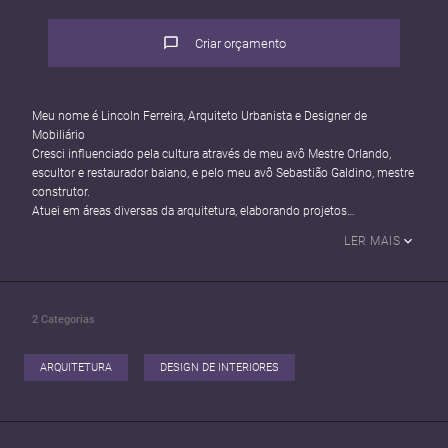
Criar orçamento
Meu nome é Lincoln Ferreira, Arquiteto Urbanista e Designer de
Mobiliário
Cresci influenciado pela cultura através de meu avô Mestre Orlando,
escultor e restaurador baiano, e pelo meu avô Sebastião Galdino, mestre
construtor.
Atuei em áreas diversas da arquitetura, elaborando projetos
corporativos, interiores, design de produto, e mobiliário.
LER MAIS
Prezo pelo detalhe de cada projeto relacionando aspectos artísticos,e,
memória, transformando cada projeto em único
Atuei em escritórios como Joana Hardy Estúdio, Casa Tereze, Balsa
Arquitetura, Tânia Salles e outros.
2
Categorias
ARQUITETURA
DESIGN DE INTERIORES