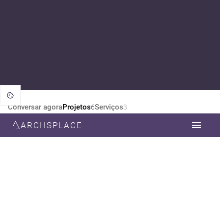
Conversar agora
Projetos
Serviços
6
3
ARCHSPLACE
CATEGORIA
TODOS
DESIGN DE INTERIORES
ARQUITETURA
ESTILO
TODOS
CONTEMPORÂNEA
INDUSTRIAL