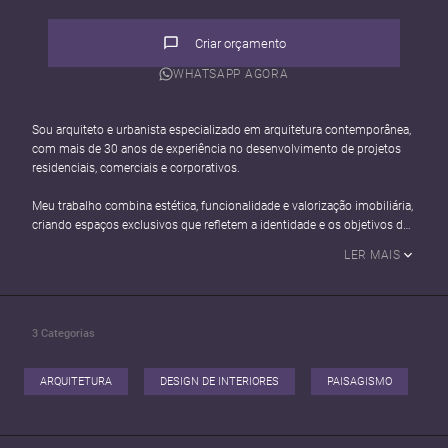
Criar orçamento
WHATSAPP AGORA
Sou arquiteto e urbanista especializado em arquitetura contemporânea,
com mais de 30 anos de experiência no desenvolvimento de projetos
residenciais, comerciais e corporativos.
Meu trabalho combina estética, funcionalidade e valorização imobiliária,
criando espaços exclusivos que refletem a identidade e os objetivos de
cada cliente. Atuo desde a concepção inicial até o detalhamento
LER MAIS
executivo, utilizando modelagem 3D e visualizações realistas para
proporcionar segurança em cada etapa do projeto.
Acredito que uma boa arquitetura vai além da construção: ela
3
Categorias
transforma a forma como as pessoas vivem, trabalham e se relacionam
com os espaços.
ARQUITETURA
DESIGN DE INTERIORES
PAISAGISMO