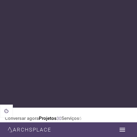
Conversar agora
Projetos
Serviços
30
6
ARCHSPLACE
CATEGORIA