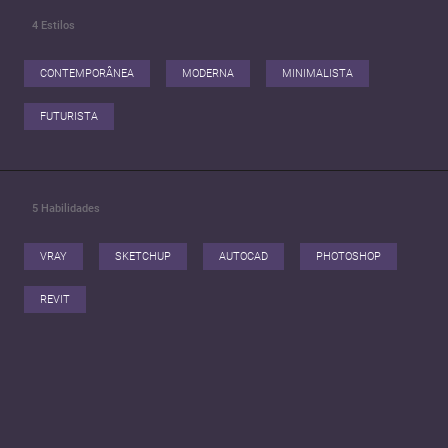
4
Estilos
CONTEMPORÂNEA
MODERNA
MINIMALISTA
FUTURISTA
5
Habilidades
VRAY
SKETCHUP
AUTOCAD
PHOTOSHOP
REVIT