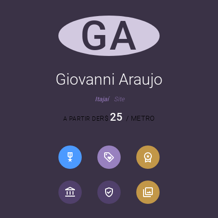
GA
Giovanni Araujo
Itajaí
Site
25
R$
/ METRO
A PARTIR DE