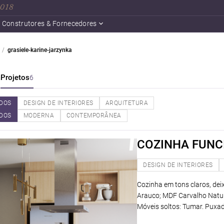
 2018
Construtores & Fornecedores
grasiele-karine-jarzynka
a
Projetos
6
DOS
DESIGN DE INTERIORES
ARQUITETURA
DOS
MODERNA
CONTEMPORÂNEA
COZINHA FUNC
DESIGN DE INTERIORES
Cozinha em tons claros, dei
Arauco; MDF Carvalho Natura
Móveis soltos: Tumar. Puxad