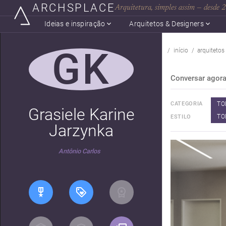
ARCHSPLACE
Arquitetura, simples assim — desde
Ideias e inspiração
Arquitetos & Designers
GK
início
arquitetos
Conversar agor
TO
CATEGORIA
Grasiele Karine
TO
ESTILO
Jarzynka
Antônio Carlos