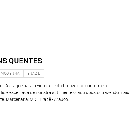
NS QUENTES
MODERNA
BRAZIL
do. Destaque para o vidro reflecta bronze que conforme a
rfície espelhada demonstra sutilmente o lado oposto, trazendo mais
nte. Marcenaria: MDF Frapê - Arauco.