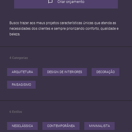
Criar orçamento
Busco trazer aos meus projetos características únicas que atenda as
necessidades dos clientes e sempre priorizando conforto, qualidade e
beleza.
4
Categorias
ARQUITETURA
DESIGN DE INTERIORES
DECORAÇÃO
PAISAGISMO
6
Estilos
NEOCLÁSSICA
CONTEMPORÂNEA
MINIMALISTA