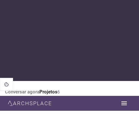
Conversar agora
Projetos
6
ARCHSPLACE
CATEGORIA
TODOS
DESIGN DE INTERIORES
ESTILO
TODOS
MODERNA