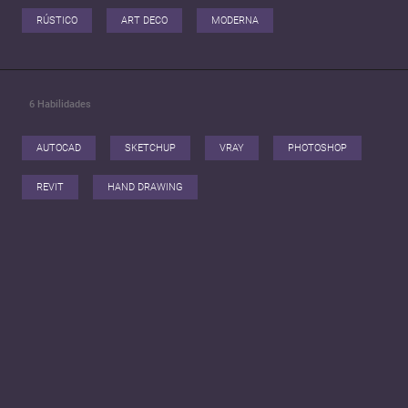
RÚSTICO
ART DECO
MODERNA
6
Habilidades
AUTOCAD
SKETCHUP
VRAY
PHOTOSHOP
REVIT
HAND DRAWING