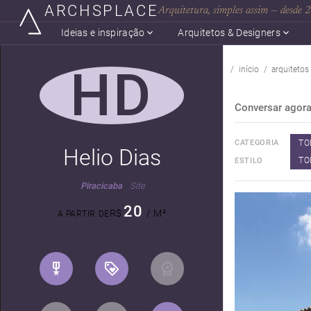
ARCHSPLACE
Arquitetura, simples assim — desde
Ideias e inspiração
Arquitetos & Designers
HD
início
arquitetos
Conversar agor
TO
CATEGORIA
Helio Dias
TO
ESTILO
Piracicaba
Site
20
R$
/ M²
A PARTIR DE