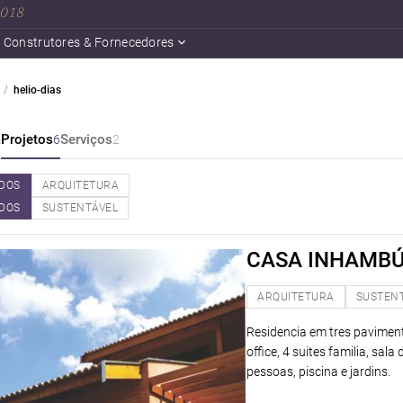
 2018
Construtores & Fornecedores
helio-dias
a
Projetos
Serviços
6
2
DOS
ARQUITETURA
DOS
SUSTENTÁVEL
CASA INHAMB
ARQUITETURA
SUSTEN
Residencia em tres paviment
office, 4 suites familia, sal
pessoas, piscina e jardins.