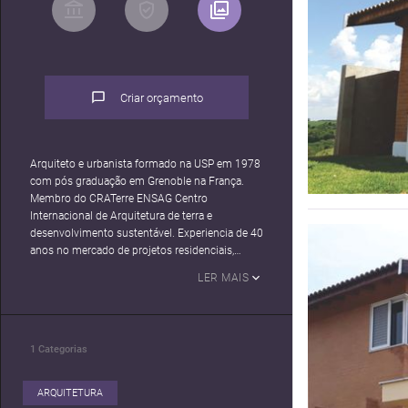
Criar orçamento
Arquiteto e urbanista formado na USP em 1978
com pós graduação em Grenoble na França.
Membro do CRATerre ENSAG Centro
Internacional de Arquitetura de terra e
desenvolvimento sustentável. Experiencia de 40
anos no mercado de projetos residenciais,
projetando e construindo casas saudáveis,
LER MAIS
confortáveis, sustentáveis e econômicas.
Residiu 5 anos na Europa, onde especializou-se,
deu aulas e participou de projetos relevantes.
1
Categorias
ARQUITETURA