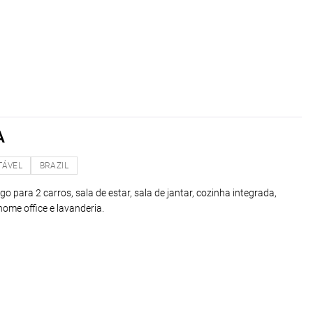
A
TÁVEL
BRAZIL
o para 2 carros, sala de estar, sala de jantar, cozinha integrada,
home office e lavanderia.