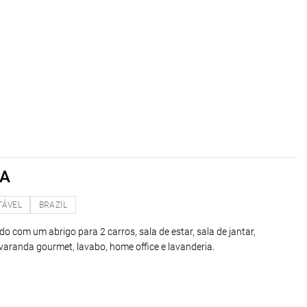
CA
TÁVEL
BRAZIL
o com um abrigo para 2 carros, sala de estar, sala de jantar,
 varanda gourmet, lavabo, home office e lavanderia.