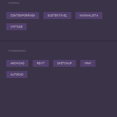
4
Estilos
CONTEMPORÂNEA
SUSTENTÁVEL
MINIMALISTA
VINTAGE
5
Habilidades
ARCHICAD
REVIT
SKETCHUP
VRAY
AUTOCAD