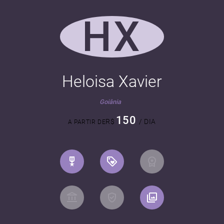
HX
Heloisa Xavier
Goiânia
150
R$
/ DIA
A PARTIR DE