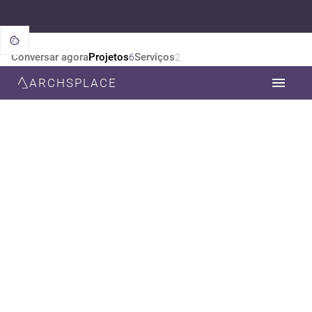
Conversar agora
Projetos
Serviços
6
2
ARCHSPLACE
CATEGORIA
TODOS
ARQUITETURA
ESTILO
TODOS
CONTEMPORÂNEA