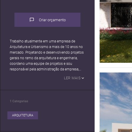
Criar orçamento
Trabalho atualmente em uma empresa de
Arquitetura e Urbanismo a mais de 10 anos no
mercado. Projetando e desenvolvendo projetos
gerais no ramo da arquitetura e engenharia,
coordeno uma equipe de projetos e sou
responsável pela administração da empresa,
buscando solucionar problemas diários da
LER MAIS
melhor forma possível.
Autodidata, sempre procurei aprender e
desenvolver minhas habilidades por arquitetura
através do gosto pela profissão e curiosidade,
1
Categorias
atento as novas tecnologias, buscando sempre
aprimorar, hoje trabalhando com plataforma
BIM a mais de 4 anos.
ARQUITETURA
Disponível para trabalhos freelancer, e disposto
a mostrar meu trabalho.