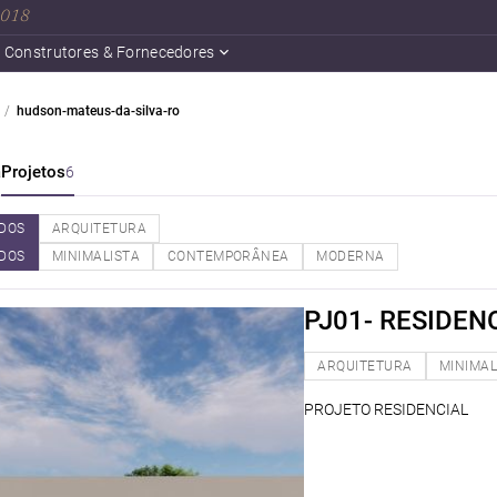
 2018
Construtores & Fornecedores
hudson-mateus-da-silva-ro
a
Projetos
6
DOS
ARQUITETURA
DOS
MINIMALISTA
CONTEMPORÂNEA
MODERNA
PJ01- RESIDEN
ARQUITETURA
MINIMAL
PROJETO RESIDENCIAL