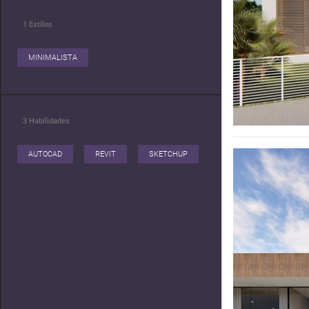
1
Estilos
MINIMALISTA
3
Habilidades
AUTOCAD
REVIT
SKETCHUP