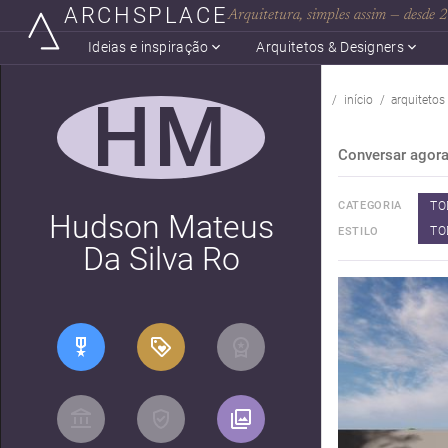
ARCHSPLACE
Arquitetura, simples assim — desde
Ideias e inspiração
Arquitetos & Designers
HM
início
arquitetos
Conversar agor
TO
CATEGORIA
Hudson Mateus
TO
ESTILO
Da Silva Ro