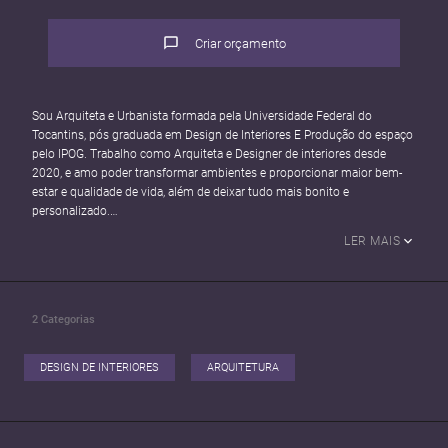
Criar orçamento
Sou Arquiteta e Urbanista formada pela Universidade Federal do
Tocantins, pós graduada em Design de Interiores E Produção do espaço
pelo IPOG. Trabalho como Arquiteta e Designer de interiores desde
2020, e amo poder transformar ambientes e proporcionar maior bem-
estar e qualidade de vida, além de deixar tudo mais bonito e
personalizado.
Em todos os meus projetos busco sempre aliar: beleza, funcionalidade,
LER MAIS
conforto e viabilidade, pois de nada adianta um projeto bonito que não
se encaixa na realidade e desejo do cliente.
2
Categorias
DESIGN DE INTERIORES
ARQUITETURA