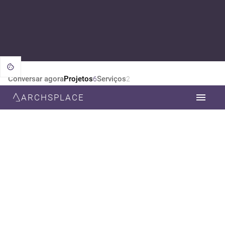
Conversar agora
Projetos
Serviços
6
2
ARCHSPLACE
CATEGORIA
TODOS
ARQUITETURA
DESIGN DE INTERIORES
ESTILO
TODOS
CONTEMPORÂNEA
MODERNA
MINIMALISTA