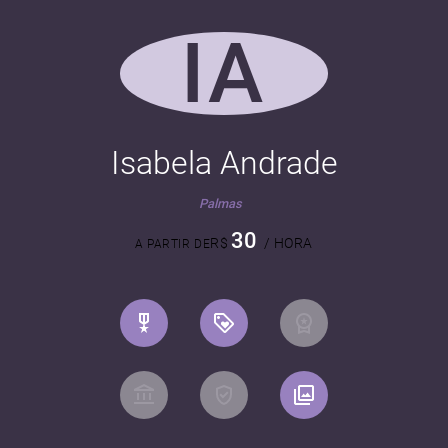
IA
Isabela Andrade
Palmas
30
R$
/ HORA
A PARTIR DE