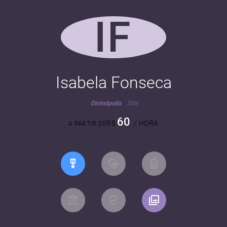
IF
Isabela Fonseca
Divinópolis
Site
60
R$
/ HORA
A PARTIR DE