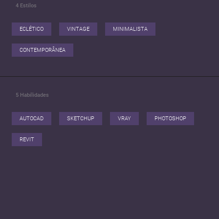
4
Estilos
Domino os principais softwares da área, incluindo Revit, SketchUp+Vray,
AutoCAD, Civil 3D, QGIS e Adobe Photoshop.
ECLÉTICO
VINTAGE
MINIMALISTA
CONTEMPORÂNEA
5
Habilidades
AUTOCAD
SKETCHUP
VRAY
PHOTOSHOP
REVIT