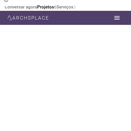
Conversar agora
Projetos
Serviços
6
3
ARCHSPLACE
CATEGORIA
TODOS
ARQUITETURA
DECORAÇÃO
ESTILO
TODOS
CONTEMPORÂNEA
INDUSTRIAL