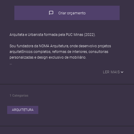
Criar orçamento
Arquiteta e Urbanista formada pela PUC Minas (2022).
Sou fundadora da NOMA Arquitetura, onde desenvolvo projetos
arquitetônicos completos, reformas de interiores, consultorias
personalizadas e design exclusivo de mobiliário.
Meu propósito é transformar espaços em experiências, unindo estética,
LER MAIS
funcionalidade e identidade.
Durante minha formação, tive a oportunidade de atuar em diferentes
áreas da arquitetura, o que ampliou minha visão técnica e criativa:
1
Categorias
- Montele Elevadores: atuação no setor administrativo e atendimento ao
cliente.
ARQUITETURA
- Head-5 Engenharia: manipulação topográfica para recebimento de
grandes equipamentos.
- Moretzsohn Arquitetura e Prada Arquitetura: desenvolvimento de
projetos residenciais e comerciais, além de detalhamento de interiores.