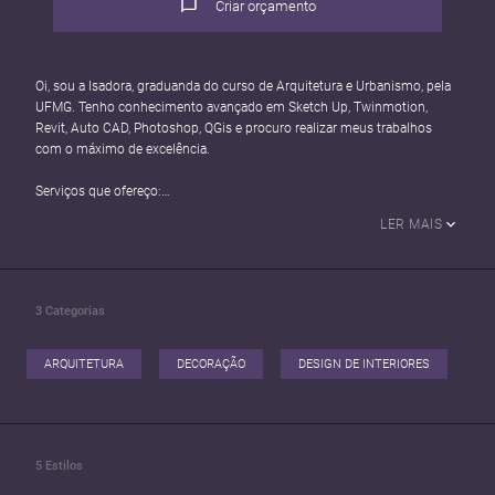
Criar orçamento
Oi, sou a Isadora, graduanda do curso de Arquitetura e Urbanismo, pela
UFMG. Tenho conhecimento avançado em Sketch Up, Twinmotion,
Revit, Auto CAD, Photoshop, QGis e procuro realizar meus trabalhos
com o máximo de excelência.
Serviços que ofereço:
- Projeto Arquitetônico
LER MAIS
- Projeto de interiores
- Maquete eletrônica (3D)
- Animação eletrônica em 3D
3
Categorias
Espero seu contato logo, Até breve
ARQUITETURA
DECORAÇÃO
DESIGN DE INTERIORES
5
Estilos