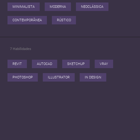
MINIMALISTA
MODERNA
NEOCLÁSSICA
CONTEMPORÂNEA
RÚSTICO
7
Habilidades
REVIT
AUTOCAD
SKETCHUP
VRAY
PHOTOSHOP
ILLUSTRATOR
IN DESIGN