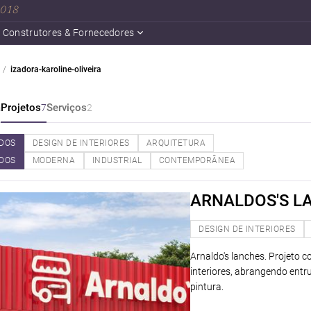
 2018
Construtores & Fornecedores
izadora-karoline-oliveira
a
Projetos
Serviços
7
2
DOS
DESIGN DE INTERIORES
ARQUITETURA
DOS
MODERNA
INDUSTRIAL
CONTEMPORÂNEA
ARNALDOS'S L
DESIGN DE INTERIORES
Arnaldo's lanches. Projeto 
interiores, abrangendo entru
pintura.