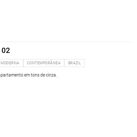
 02
MODERNA
CONTEMPORÂNEA
BRAZIL
 apartamento em tons de cinza.