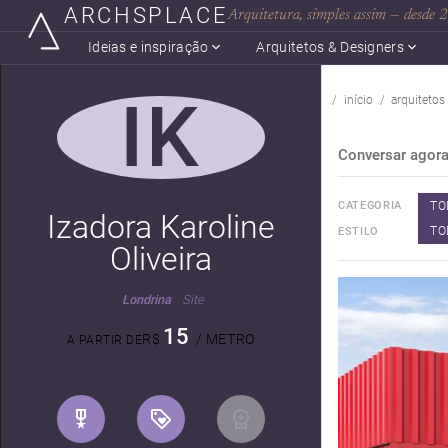
ARCHSPLACE
Arquitetura, simples assim — desde
Ideias e inspiração
Arquitetos & Designers
IK
início
arquitetos
Conversar agor
TO
CATEGORIA
Izadora Karoline
TO
ESTILO
Oliveira
Londrina
Site
15
R$
/ METRO
A PARTIR DE