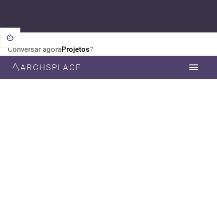
Conversar agora
Projetos
7
ARCHSPLACE
CATEGORIA
TODOS
DESIGN DE INTERIORES
DECORAÇÃO
ARQUITETURA
ESTILO
TODOS
NEOCLÁSSICA
MODERNA