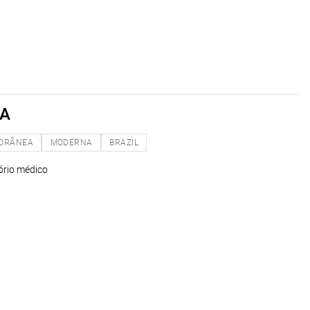
RA
ORÂNEA
MODERNA
BRAZIL
ório médico