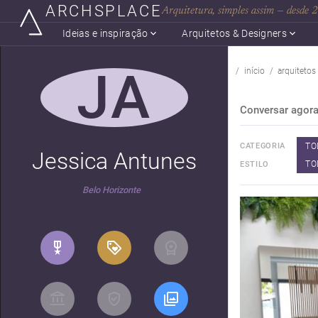
ARCHSPLACE
Arquitetura, simples assim — desde
Ideias e inspiração
Arquitetos & Designers
JA
início
arquitetos
Conversar agor
TO
CATEGORIA
Jessica Antunes
TO
ESTILO
Belo Horizonte