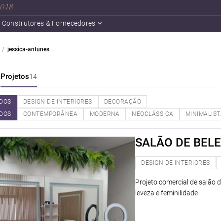
 2018
Construtores & Fornecedores
jessica-antunes
a
Projetos
14
DOS
DESIGN DE INTERIORES
DECORAÇÃO
DOS
CONTEMPORÂNEA
MODERNA
NEOCLÁSSICA
MINIMALIS
SALÃO DE BEL
DESIGN DE INTERIORES
Projeto comercial de salão 
leveza e feminilidade