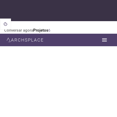
Conversar agora
Projetos
6
ARCHSPLACE
CATEGORIA
TODOS
DESIGN DE INTERIORES
ARQUITETURA
ESTILO
TODOS
CONTEMPORÂNEA
NEOCLÁSSICA