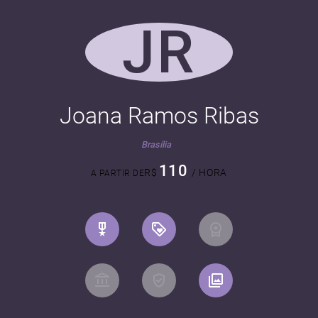
JR
Joana Ramos Ribas
Brasília
110
R$
/ HORA
A PARTIR DE