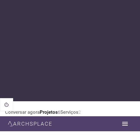
Conversar agora
Projetos
Serviços
6
2
ARCHSPLACE
CATEGORIA
TODOS
ARQUITETURA
ESTILO