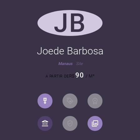
JB
Joede Barbosa
Manaus
Site
90
R$
/ M²
A PARTIR DE