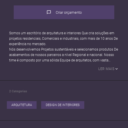
Criar orçamento
Somos um escritório de arquitetura e interiores Que cria soluções em
projetos residenciais, Comerciais e industriais, com mais de 10 anos De
experiência no mercado.
Nós desenvolvemos Projetos sustentáveis e selecionamos produtos De
acabamentos de nossos parceiros a nível Regional e nacional. Nosso
time é composto por uma sólida Equipe de arquitetos, com vasta
experiência Em projetos multidisciplinares, conhecimento Nos
LER MAIS
melhores softwares para elaboração de Projetos complexos e de grande
porte, elevando O nível de satisfação de nossos clientes.
Nosso projetos são pensados e elaborados De forma a alcançar o nível
máximo de aceitação. Nosso espírito arrojado e idéias inovadoras,
2
Categorias
Unem-Se ao fato de transformarmos o invisível Em um projeto palpável
e ótimo custo-Benefício Aos nossos clientes.
ARQUITETURA
DESIGN DE INTERIORES