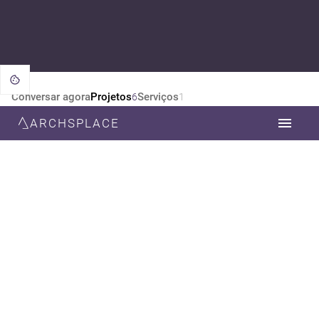
Conversar agora
Projetos
Serviços
6
1
ARCHSPLACE
CATEGORIA
TODOS
DESIGN DE INTERIORES
ARQUITETURA
ESTILO
TODOS
MODERNA
INDUSTRIAL
RÚSTICO