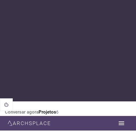
Conversar agora
Projetos
6
ARCHSPLACE
CATEGORIA
TODOS
DESIGN DE INTERIORES
DECORAÇÃO