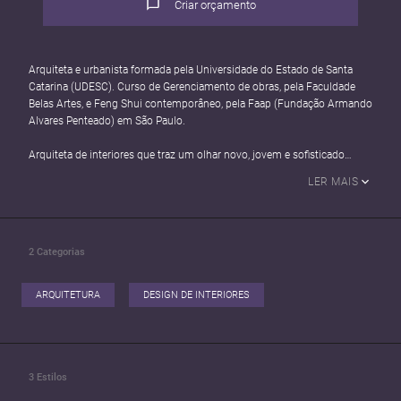
Criar orçamento
Arquiteta e urbanista formada pela Universidade do Estado de Santa
Catarina (UDESC). Curso de Gerenciamento de obras, pela Faculdade
Belas Artes, e Feng Shui contemporâneo, pela Faap (Fundação Armando
Alvares Penteado) em São Paulo.
Arquiteta de interiores que traz um olhar novo, jovem e sofisticado
capaz de criar, reinventar e transformar espaços através da arquitetura.
LER MAIS
Seus projetos buscam funcionalidade, exclusividade, atemporalidade e
conforto. Capaz de se adequar em diferentes aspectos, a cada novo
cliente, um novo desafio, um projeto único.
2
Categorias
ARQUITETURA
DESIGN DE INTERIORES
3
Estilos