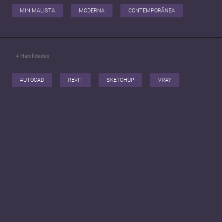
MINIMALISTA
MODERNA
CONTEMPORÂNEA
4
Habilidades
AUTOCAD
REVIT
SKETCHUP
VRAY